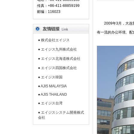
传真：+86-411-88859199
邮编：116023
2009年3月，大连
有一流的办公环境、配
● 株式会社エイジス
● エイジス九州株式会社
● エイジス北海道株式会社
● エイジス四国株式会社
● エイジス韓国
● AJIS MALAYSIA
● AJIS THAILAND
● エイジス台湾
● エイジスシステム開発株式
会社